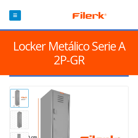
Locker Metálico Serie A
2P-GR